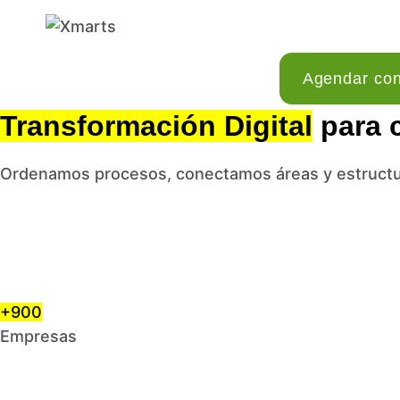
Saltar
al
contenido
Agendar con
Transformación Digital
para c
Ordenamos procesos, conectamos áreas y estructura
+900
Empresas